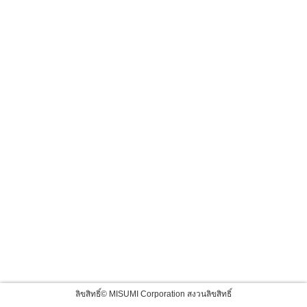
ลิขสิทธิ์© MISUMI Corporation สงวนลิขสิทธิ์