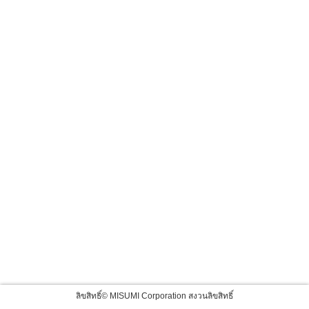
ลิขสิทธิ์© MISUMI Corporation สงวนลิขสิทธิ์