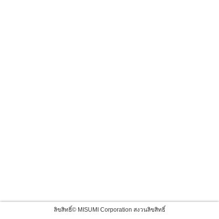
ลิขสิทธิ์© MISUMI Corporation สงวนลิขสิทธิ์