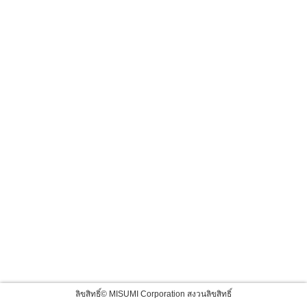
ลิขสิทธิ์© MISUMI Corporation สงวนลิขสิทธิ์