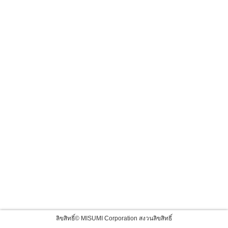
ลิขสิทธิ์© MISUMI Corporation สงวนลิขสิทธิ์