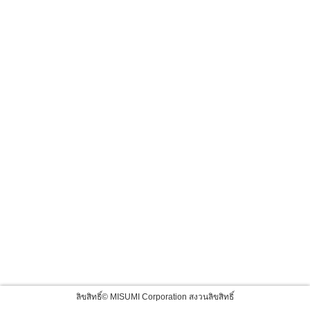
ลิขสิทธิ์© MISUMI Corporation สงวนลิขสิทธิ์