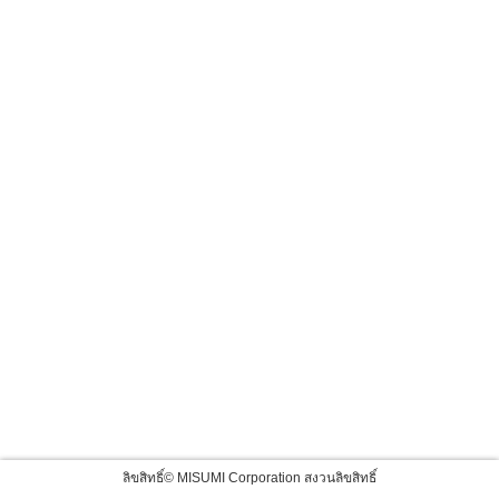
ลิขสิทธิ์© MISUMI Corporation สงวนลิขสิทธิ์