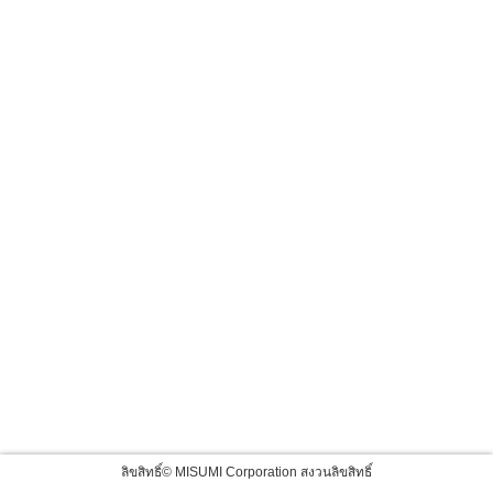
ลิขสิทธิ์© MISUMI Corporation สงวนลิขสิทธิ์