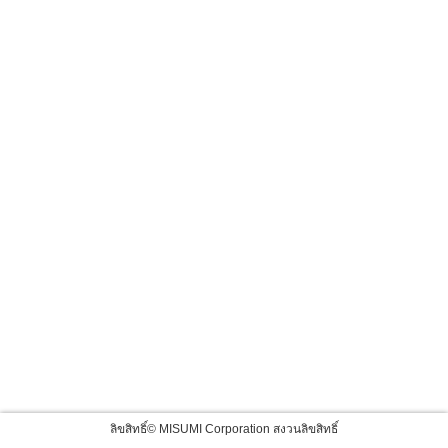
ลิขสิทธิ์© MISUMI Corporation สงวนลิขสิทธิ์