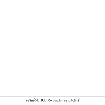
ลิขสิทธิ์© MISUMI Corporation สงวนลิขสิทธิ์