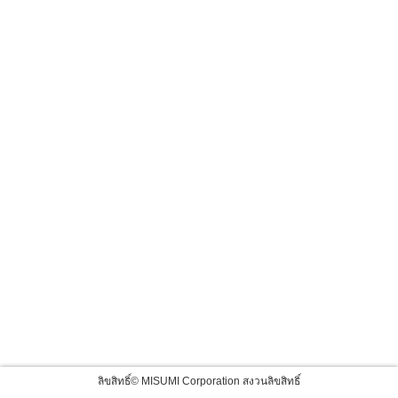
ลิขสิทธิ์© MISUMI Corporation สงวนลิขสิทธิ์