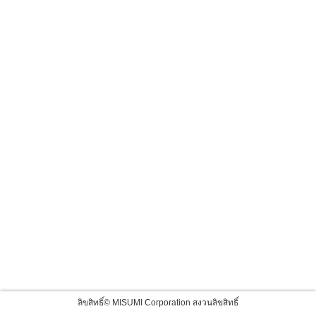
ลิขสิทธิ์© MISUMI Corporation สงวนลิขสิทธิ์