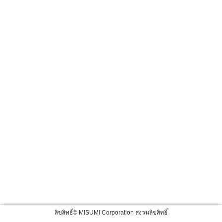
ลิขสิทธิ์© MISUMI Corporation สงวนลิขสิทธิ์