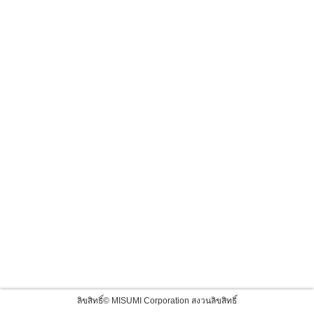
ลิขสิทธิ์© MISUMI Corporation สงวนลิขสิทธิ์