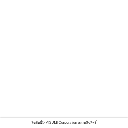
ลิขสิทธิ์© MISUMI Corporation สงวนลิขสิทธิ์