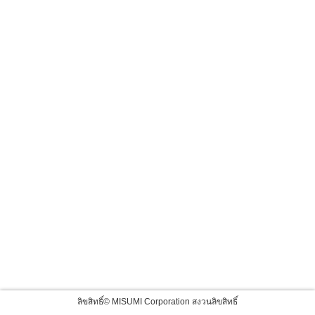
ลิขสิทธิ์© MISUMI Corporation สงวนลิขสิทธิ์