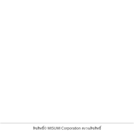
ลิขสิทธิ์© MISUMI Corporation สงวนลิขสิทธิ์