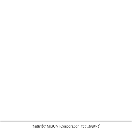
ลิขสิทธิ์© MISUMI Corporation สงวนลิขสิทธิ์