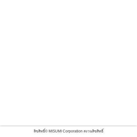
ลิขสิทธิ์© MISUMI Corporation สงวนลิขสิทธิ์