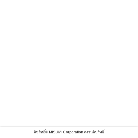
ลิขสิทธิ์© MISUMI Corporation สงวนลิขสิทธิ์