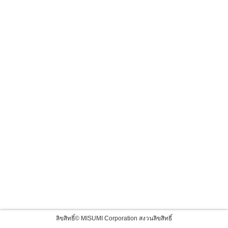
ลิขสิทธิ์© MISUMI Corporation สงวนลิขสิทธิ์