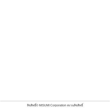
ลิขสิทธิ์© MISUMI Corporation สงวนลิขสิทธิ์