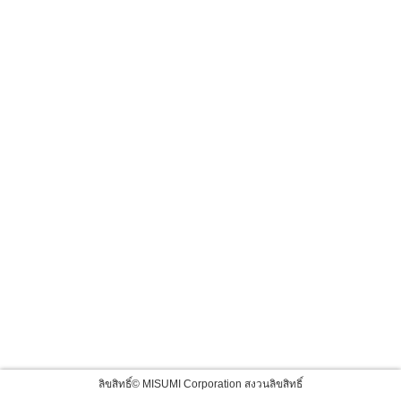
ลิขสิทธิ์© MISUMI Corporation สงวนลิขสิทธิ์