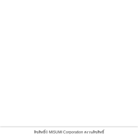
ลิขสิทธิ์© MISUMI Corporation สงวนลิขสิทธิ์