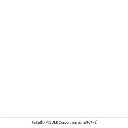
ลิขสิทธิ์© MISUMI Corporation สงวนลิขสิทธิ์