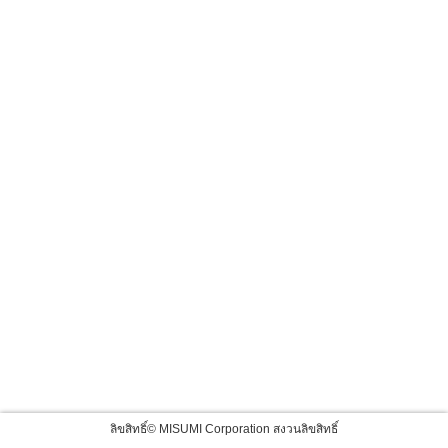
ลิขสิทธิ์© MISUMI Corporation สงวนลิขสิทธิ์