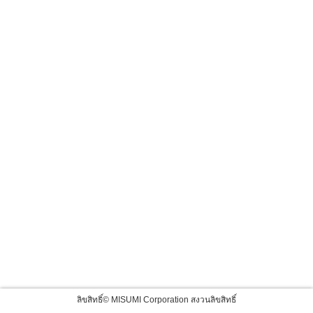
ลิขสิทธิ์© MISUMI Corporation สงวนลิขสิทธิ์