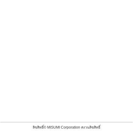
ลิขสิทธิ์© MISUMI Corporation สงวนลิขสิทธิ์