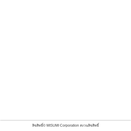
ลิขสิทธิ์© MISUMI Corporation สงวนลิขสิทธิ์