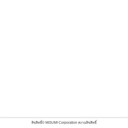
ลิขสิทธิ์© MISUMI Corporation สงวนลิขสิทธิ์