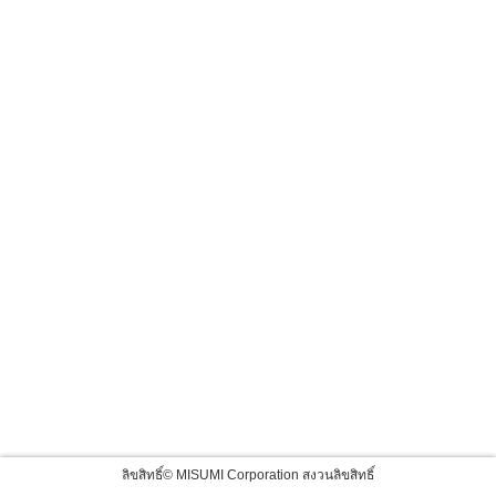
ลิขสิทธิ์© MISUMI Corporation สงวนลิขสิทธิ์