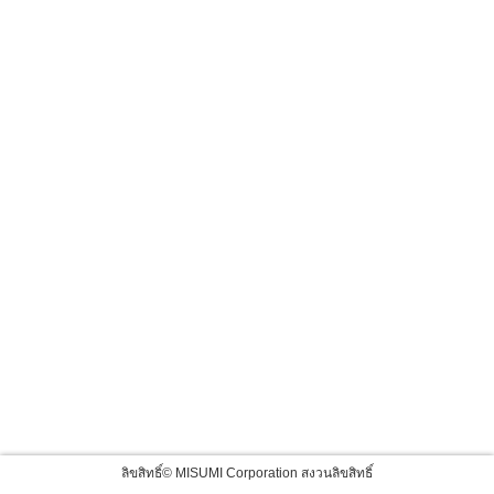
ลิขสิทธิ์© MISUMI Corporation สงวนลิขสิทธิ์