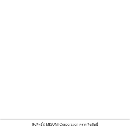
ลิขสิทธิ์© MISUMI Corporation สงวนลิขสิทธิ์