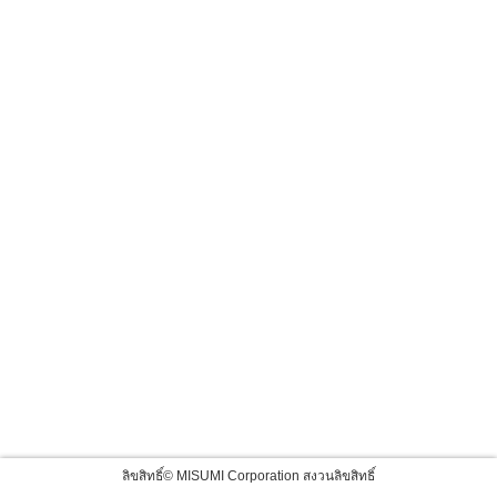
ลิขสิทธิ์© MISUMI Corporation สงวนลิขสิทธิ์