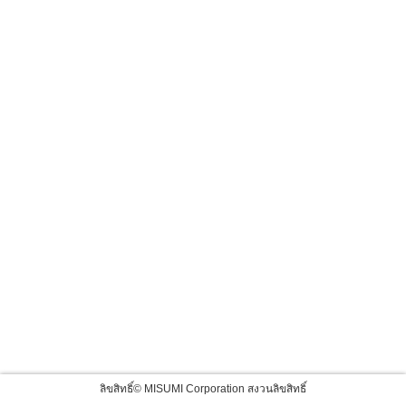
ลิขสิทธิ์© MISUMI Corporation สงวนลิขสิทธิ์