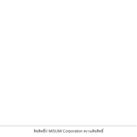
ลิขสิทธิ์© MISUMI Corporation สงวนลิขสิทธิ์