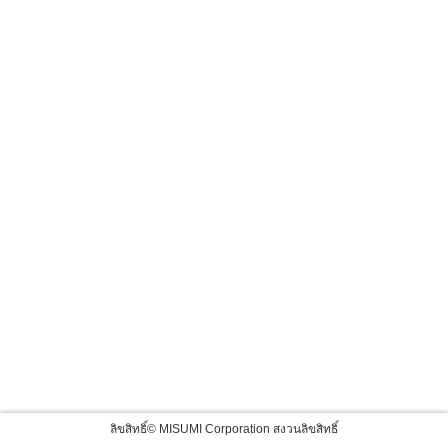
ลิขสิทธิ์© MISUMI Corporation สงวนลิขสิทธิ์