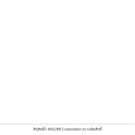
ลิขสิทธิ์© MISUMI Corporation สงวนลิขสิทธิ์