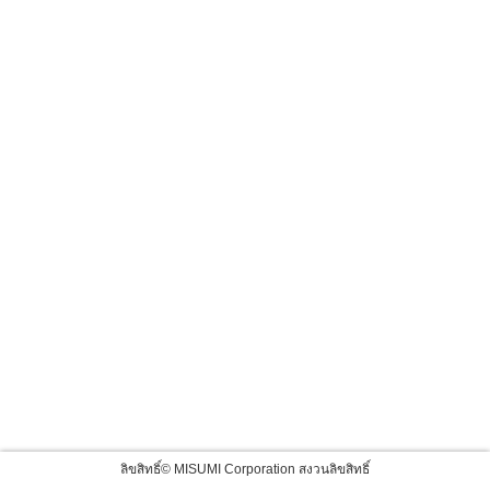
ลิขสิทธิ์© MISUMI Corporation สงวนลิขสิทธิ์