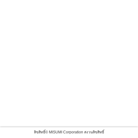
ลิขสิทธิ์© MISUMI Corporation สงวนลิขสิทธิ์