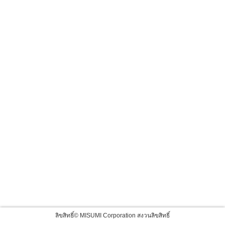
ลิขสิทธิ์© MISUMI Corporation สงวนลิขสิทธิ์