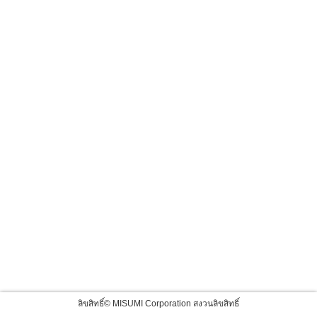
ลิขสิทธิ์© MISUMI Corporation สงวนลิขสิทธิ์