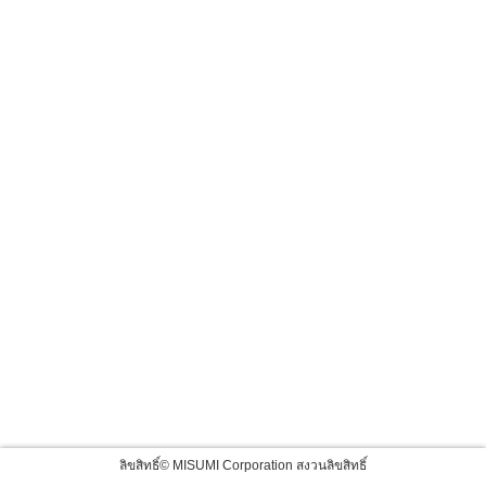
ลิขสิทธิ์© MISUMI Corporation สงวนลิขสิทธิ์