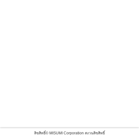
ลิขสิทธิ์© MISUMI Corporation สงวนลิขสิทธิ์