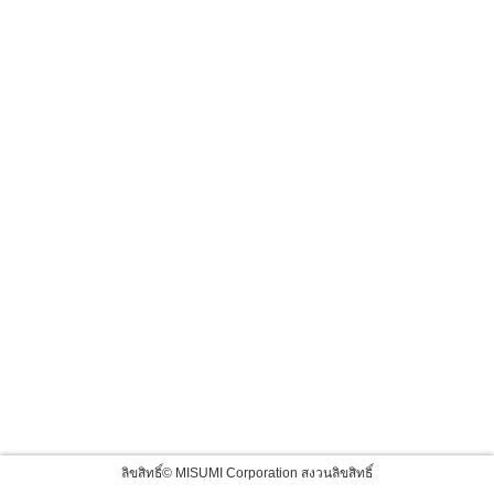
ลิขสิทธิ์© MISUMI Corporation สงวนลิขสิทธิ์