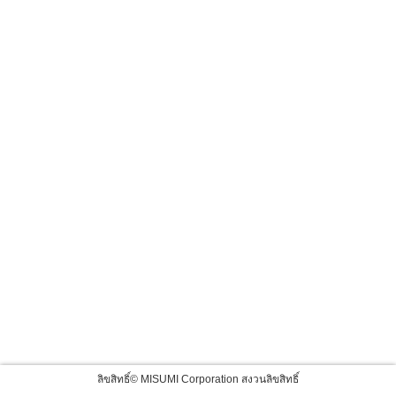
ลิขสิทธิ์© MISUMI Corporation สงวนลิขสิทธิ์