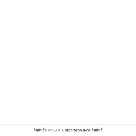
ลิขสิทธิ์© MISUMI Corporation สงวนลิขสิทธิ์