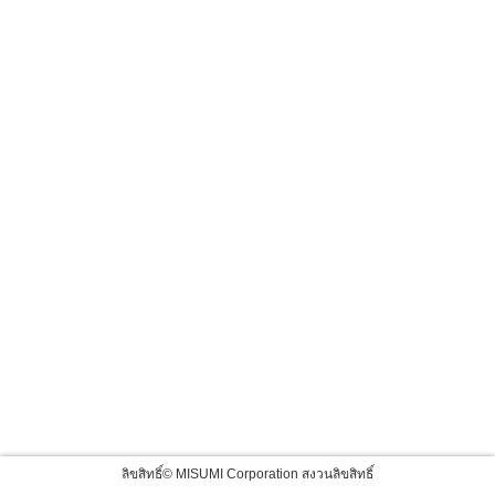
ลิขสิทธิ์© MISUMI Corporation สงวนลิขสิทธิ์